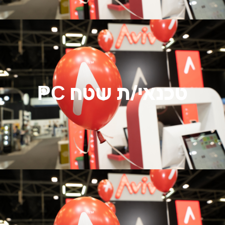
כנאי/ת שטח PC